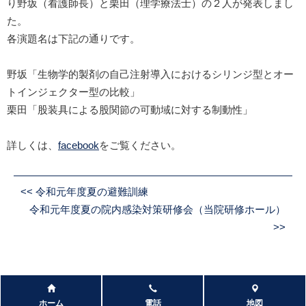
り野坂（看護師長）と栗田（理学療法士）の２人が発表しまし
た。
各演題名は下記の通りです。
野坂「生物学的製剤の自己注射導入におけるシリンジ型とオー
トインジェクター型の比較」
栗田「股装具による股関節の可動域に対する制動性」
詳しくは、
facebook
をご覧ください。
<<
令和元年度夏の避難訓練
令和元年度夏の院内感染対策研修会（当院研修ホール）
>>
ホーム
電話
地図